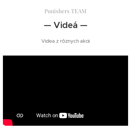
Punishers TEAM
— Videá —
Videa z rôznych akcii